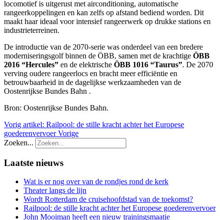
locomotief is uitgerust met airconditioning, automatische
rangeerkoppelingen en kan zelfs op afstand bediend worden. Dit
maakt haar ideaal voor intensief rangeerwerk op drukke stations en
industrieterreinen.
De introductie van de 2070-serie was onderdeel van een bredere
moderniseringsgolf binnen de ÖBB, samen met de krachtige
ÖBB
2016 “Hercules”
en de elektrische
ÖBB 1016 “Taurus”
. De 2070
verving oudere rangeerlocs en bracht meer efficiëntie en
betrouwbaarheid in de dagelijkse werkzaamheden van de
Oostenrijkse Bundes Bahn .
Bron: Oostenrijkse Bundes Bahn.
Vorig artikel: Railpool: de stille kracht achter het Europese
goederenvervoer
Vorige
Zoeken...
Laatste nieuws
Wat is er nog over van de rondjes rond de kerk
Theater langs de lijn
Wordt Rotterdam de cruisehoofdstad van de toekomst?
Railpool: de stille kracht achter het Europese goederenvervoer
John Mooiman heeft een nieuw trainingsmaatje