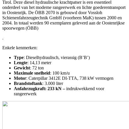
Tirol. Deze diesel hydraulische krachtpatser is een essentieel
onderdeel van het moderne rangeerwerk en lichte goederentransport
in Oostenrijk. De ÖBB 2070 is gebouwd door Vossloh
Schienenfahrzeugtechnik GmbH (voorheen MaK) tussen 2000 en
2004. In totaal werden 90 exemplaren geleverd aan de Oostenrijkse
spoorwegen (ÖBB)
.
Enkele kenmerken:
Type
: Dieselhydraulisch, vierassig (B’B’)
Lengte
: 14,13 meter
Gewicht
: 72 ton
Maximale snelheid
: 100 km/u
Motor
: Caterpillar 3412E DI-TTA, 738 kW vermogen
Brandstoftank
: 3.000 liter
Anfahrzugkraft: 233 kN –
indrukwekkend voor
rangeerwerk