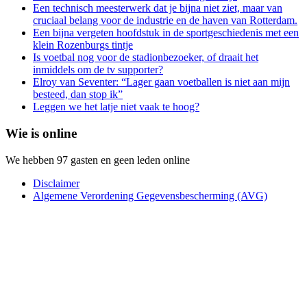
Een technisch meesterwerk dat je bijna niet ziet, maar van
cruciaal belang voor de industrie en de haven van Rotterdam.
Een bijna vergeten hoofdstuk in de sportgeschiedenis met een
klein Rozenburgs tintje
Is voetbal nog voor de stadionbezoeker, of draait het
inmiddels om de tv supporter?
Elroy van Seventer: “Lager gaan voetballen is niet aan mijn
besteed, dan stop ik”
Leggen we het latje niet vaak te hoog?
Wie is online
We hebben 97 gasten en geen leden online
Disclaimer
Algemene Verordening Gegevensbescherming (AVG)