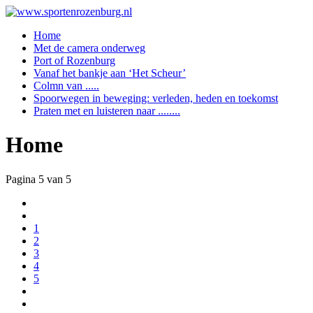
Home
Met de camera onderweg
Port of Rozenburg
Vanaf het bankje aan ‘Het Scheur’
Colmn van .....
Spoorwegen in beweging: verleden, heden en toekomst
Praten met en luisteren naar ........
Home
Pagina 5 van 5
1
2
3
4
5