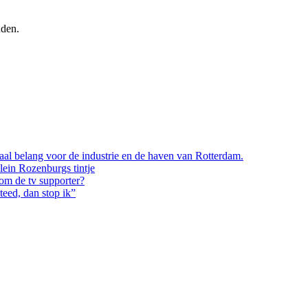
uden.
iaal belang voor de industrie en de haven van Rotterdam.
lein Rozenburgs tintje
 om de tv supporter?
teed, dan stop ik”