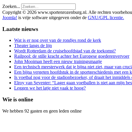
Zoeken...
Copyright © 2026 www.sportenrozenburg.nl. Alle rechten voorbeho
Joomla!
is vrije software uitgegeven onder de
GNU/GPL licentie.
Laatste nieuws
Wat is er nog over van de rondjes rond de kerk
Theater langs de lijn
Wordt Rotterdam de cruisehoofdstad van de toekomst?
Railpool: de stille kracht achter het Europese goederenvervoer
John Mooiman heeft een nieuw trainingsmaatje
Een technisch meesterwerk dat je bijna niet ziet, maar van cruc
Een bijna vergeten hoofdstuk in de sportgeschiedenis met een k
Is voetbal nog voor de stadionbezoeker, of draait het inmiddels
Elroy van Seventer: “Lager gaan voetballen is niet aan mijn bes
Leggen we het latje niet vaak te hoog?
Wie is online
We hebben 92 gasten en geen leden online