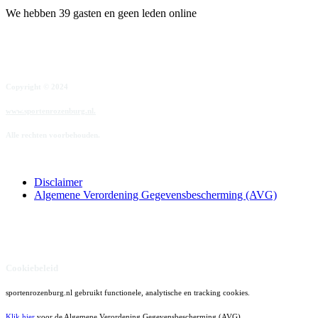
We hebben 39 gasten en geen leden online
Copyright © 2024
www.sportenrozenburg.nl.
Alle rechten voorbehouden.
Disclaimer
Algemene Verordening Gegevensbescherming (AVG)
Cookiebeleid
sportenrozenburg.nl gebruikt functionele, analytische en tracking cookies.
Klik hier
voor de Algemene Verordening Gegevensbescherming (AVG)