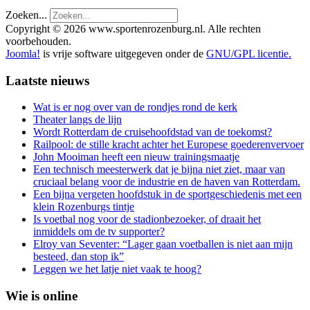
Zoeken...
Copyright © 2026 www.sportenrozenburg.nl. Alle rechten
voorbehouden.
Joomla!
is vrije software uitgegeven onder de
GNU/GPL licentie.
Laatste nieuws
Wat is er nog over van de rondjes rond de kerk
Theater langs de lijn
Wordt Rotterdam de cruisehoofdstad van de toekomst?
Railpool: de stille kracht achter het Europese goederenvervoer
John Mooiman heeft een nieuw trainingsmaatje
Een technisch meesterwerk dat je bijna niet ziet, maar van
cruciaal belang voor de industrie en de haven van Rotterdam.
Een bijna vergeten hoofdstuk in de sportgeschiedenis met een
klein Rozenburgs tintje
Is voetbal nog voor de stadionbezoeker, of draait het
inmiddels om de tv supporter?
Elroy van Seventer: “Lager gaan voetballen is niet aan mijn
besteed, dan stop ik”
Leggen we het latje niet vaak te hoog?
Wie is online