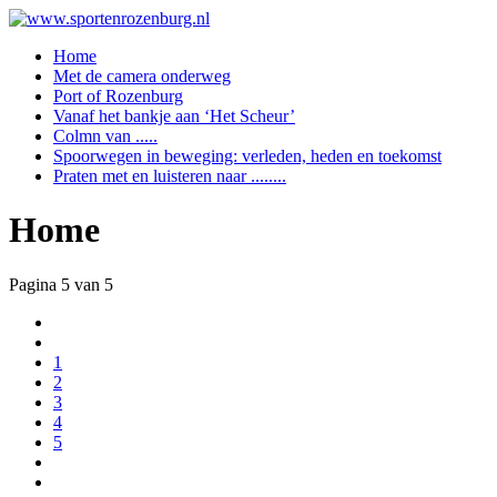
Home
Met de camera onderweg
Port of Rozenburg
Vanaf het bankje aan ‘Het Scheur’
Colmn van .....
Spoorwegen in beweging: verleden, heden en toekomst
Praten met en luisteren naar ........
Home
Pagina 5 van 5
1
2
3
4
5